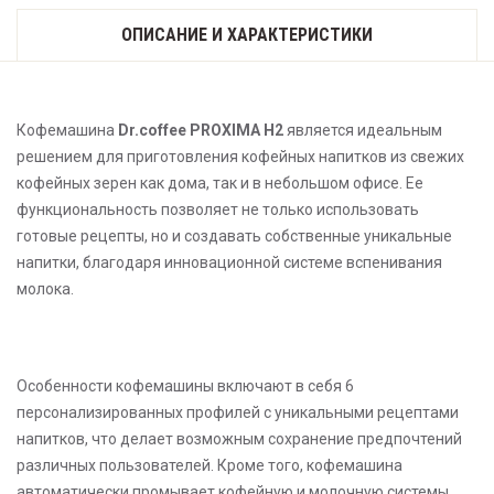
5. В кредит.
пределах МКАД при покупке от 27000 рублей, заказ
счет
ОПИСАНИЕ И ХАРАКТЕРИСТИКИ
стоимостью ниже 27000 в пределах МКАД 300 рублей, за
3. Научим пользоваться!
Способы оплаты для юридических лиц (организации):
1.
пределы МКАД плюс 30 рублей 1 км.
4. Нам можно доверять, мы уже поставили тысячи
Безналичный расчет.
кофемашин!
2. Картой банка на сайте (VISA, MasterCard, МИР, Maestro).
- Доставка по России и СНГ осуществляется только по 100%
Кофемашина
Dr.coffee PROXIMA H2
является идеальным
3. При доставке по Москве и МО оплата курьеру наличными
предоплате силами транспортной компании, которую может
решением для приготовления кофейных напитков из свежих
при получении.
выбрать сам клиент или обратится за рекомендацией к
кофейных зерен как дома, так и в небольшом офисе. Ее
Подробнее
менеджеру.
функциональность позволяет не только использовать
готовые рецепты, но и создавать собственные уникальные
Стоимость доставки по России оплачивается дополнительно
напитки, благодаря инновационной системе вспенивания
при получении товара. Доставка в страны СНГ оплачивается
молока.
полностью перед отправлением груза (включая страховку).
Подробнее
Особенности кофемашины включают в себя 6
персонализированных профилей с уникальными рецептами
напитков, что делает возможным сохранение предпочтений
различных пользователей. Кроме того, кофемашина
автоматически промывает кофейную и молочную системы