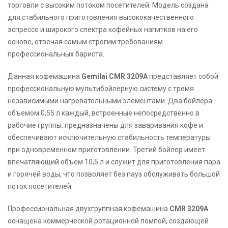
Стоимость доставки по России оплачивается дополнительно
торговли с высоким потоком посетителей. Модель создана
при получении товара. Доставка в страны СНГ оплачивается
для стабильного приготовления высококачественного
полностью перед отправлением груза (включая страховку).
эспрессо и широкого спектра кофейных напитков на его
основе, отвечая самым строгим требованиям
Подробнее
профессиональных бариста.
Данная кофемашина
Gemilai CMR 3209A
представляет собой
профессиональную мультибойлерную систему с тремя
независимыми нагревательными элементами. Два бойлера
объемом 0,55 л каждый, встроенные непосредственно в
рабочие группы, предназначены для заваривания кофе и
обеспечивают исключительную стабильность температуры
при одновременном приготовлении. Третий бойлер имеет
впечатляющий объем 10,5 л и служит для приготовления пара
и горячей воды, что позволяет без пауз обслуживать большой
поток посетителей.
Профессиональная двухгруппная кофемашина
CMR 3209A
оснащена коммерческой ротационной помпой, создающей