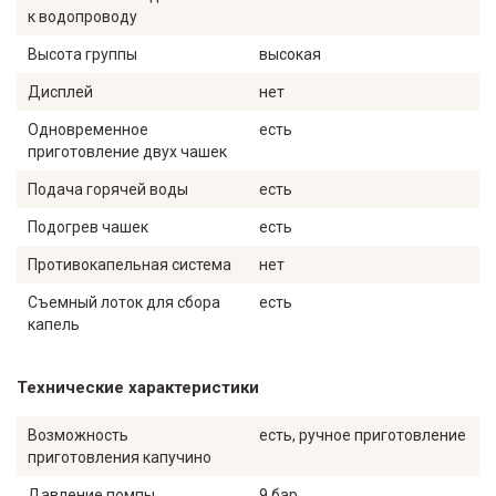
к водопроводу
Высота группы
высокая
Дисплей
нет
Одновременное
есть
приготовление двух чашек
Подача горячей воды
есть
Подогрев чашек
есть
Противокапельная система
нет
Съемный лоток для сбора
есть
капель
Технические характеристики
Возможность
есть, ручное приготовление
приготовления капучино
Давление помпы
9 бар