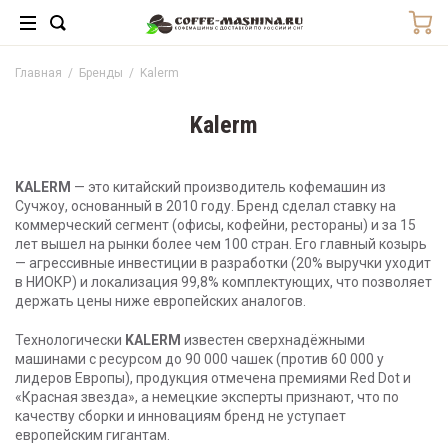
Главная
/
Бренды
/
Kalerm
Kalerm
KALERM
— это китайский производитель кофемашин из
Сучжоу, основанный в 2010 году. Бренд сделал ставку на
коммерческий сегмент (офисы, кофейни, рестораны) и за 15
лет вышел на рынки более чем 100 стран. Его главный козырь
— агрессивные инвестиции в разработки (20% выручки уходит
в НИОКР) и локализация 99,8% комплектующих, что позволяет
держать цены ниже европейских аналогов.
Технологически
KALERM
известен сверхнадёжными
машинами с ресурсом до 90 000 чашек (против 60 000 у
лидеров Европы), продукция отмечена премиями Red Dot и
«Красная звезда», а немецкие эксперты признают, что по
качеству сборки и инновациям бренд не уступает
европейским гигантам.